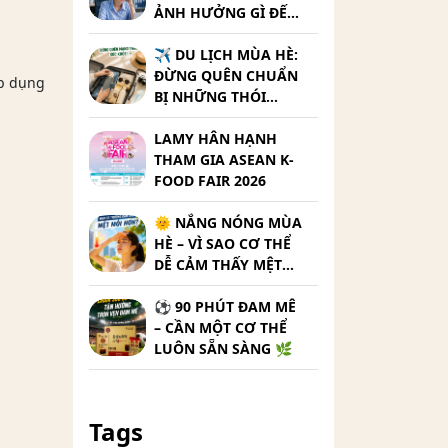
ẢNH HƯỞNG GÌ ĐẾN
CƠ THỂ?
✈️ DU LỊCH MÙA HÈ:
ĐỪNG QUÊN CHUẨN
áp dụng
BỊ NHỮNG THÓI
QUEN CHĂM SÓC
SỨC KHỎE 🌞
LAMY HÂN HẠNH
THAM GIA ASEAN K-
FOOD FAIR 2026
🌞 NẮNG NÓNG MÙA
HÈ – VÌ SAO CƠ THỂ
DỄ CẢM THẤY MỆT
MỎI HƠN ?
⚽ 90 PHÚT ĐAM MÊ
– CẦN MỘT CƠ THỂ
LUÔN SẴN SÀNG 🌿
Tags