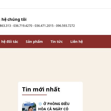
n hệ chúng tôi
863.313 - 036.719.4270 - 036.471.2015 - 096.593.7272
 hệ đối tác
Sản phẩm
Tin tức
Liên hệ
Tin mới nhất
❄️ Ở PHÒNG ĐIỀU
HÒA CẢ NGÀY CÓ