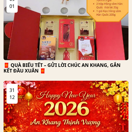
01
🧧 QUÀ BIẾU TẾT – GỬI LỜI CHÚC AN KHANG, GẮN
KẾT ĐẦU XUÂN 🧧
31
12