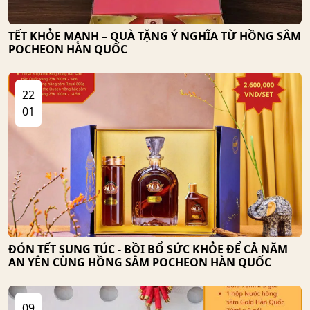
TẾT KHỎE MẠNH – QUÀ TẶNG Ý NGHĨA TỪ HỒNG SÂM
POCHEON HÀN QUỐC
22
01
ĐÓN TẾT SUNG TÚC - BỒI BỔ SỨC KHỎE ĐỂ CẢ NĂM
AN YÊN CÙNG HỒNG SÂM POCHEON HÀN QUỐC
09