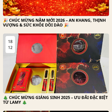
🎉 CHÚC MỪNG NĂM MỚI 2026 – AN KHANG, THỊNH
VƯỢNG & SỨC KHỎE DỒI DÀO 🎉
18
12
🎄 CHÚC MỪNG GIÁNG SINH 2025 – ƯU ĐÃI ĐẶC BIỆT
TỪ LAMY 🎄