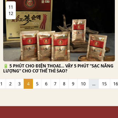
11
12
🔋 5 PHÚT CHO ĐIỆN THOẠI… VẬY 5 PHÚT “SẠC NĂNG
LƯỢNG” CHO CƠ THỂ THÌ SAO?
1
2
3
4
5
6
7
8
9
10
...
15
16